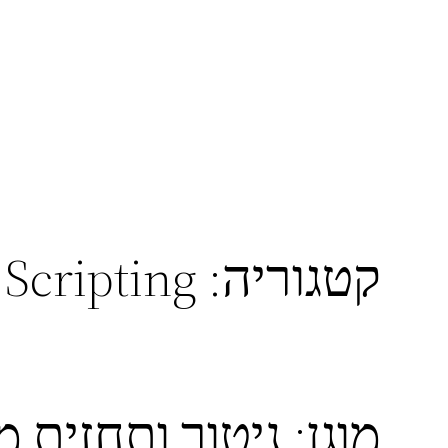
דלג
תוכן
קטגוריה:
Scripting
מוגן: ניטור ותחזית 