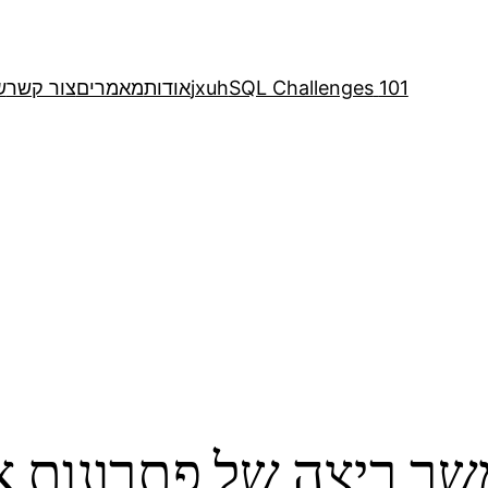
101 SQL Challenges
jxuh
אודות
מאמרים
צור קשר
ש
משך ריצה של פתרונות א